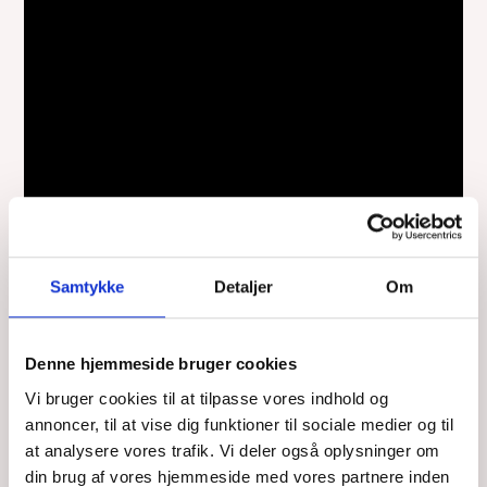
Samtykke
Detaljer
Om
Denne hjemmeside bruger cookies
Fortælling: Til kamp mod alzheimers
Vi bruger cookies til at tilpasse vores indhold og
annoncer, til at vise dig funktioner til sociale medier og til
Århus Stiftstidende: Tegneren Line Høj Høstrup har sammen
at analysere vores trafik. Vi deler også oplysninger om
med journalist Alberte Kaltoft og forsker Kristian Juul-Madsen
din brug af vores hjemmeside med vores partnere inden
(Aarhus Universitet) skabt fortællingen om alzheimers.