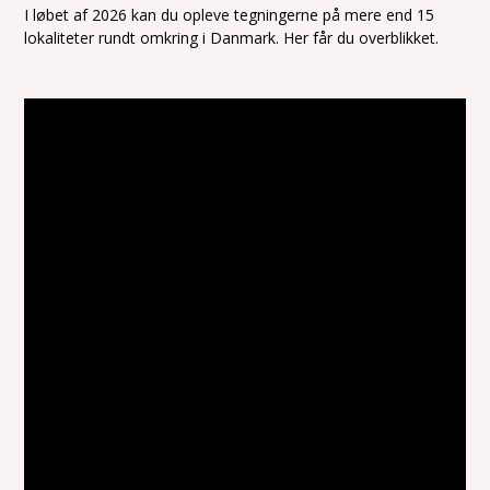
I løbet af 2026 kan du opleve tegningerne på mere end 15
lokaliteter rundt omkring i Danmark. Her får du overblikket.