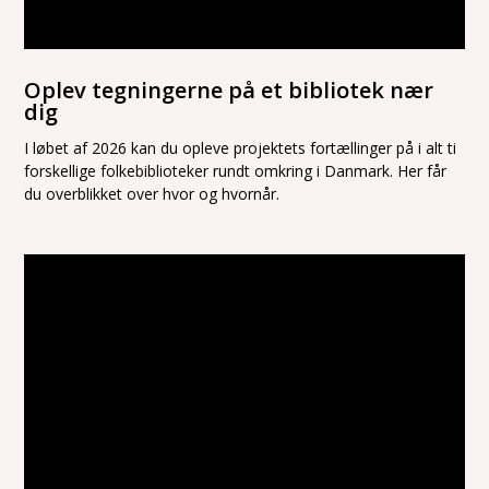
Oplev tegningerne på et bibliotek nær
dig
I løbet af 2026 kan du opleve projektets fortællinger på i alt ti
forskellige folkebiblioteker rundt omkring i Danmark. Her får
du overblikket over hvor og hvornår.