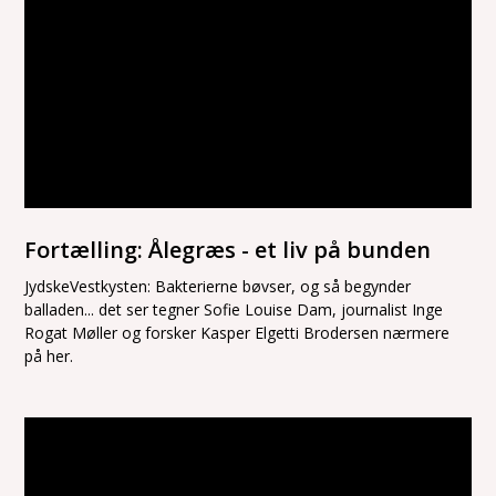
Fortælling: Ålegræs - et liv på bunden
JydskeVestkysten: Bakterierne bøvser, og så begynder
balladen... det ser tegner Sofie Louise Dam, journalist Inge
Rogat Møller og forsker Kasper Elgetti Brodersen nærmere
på her.