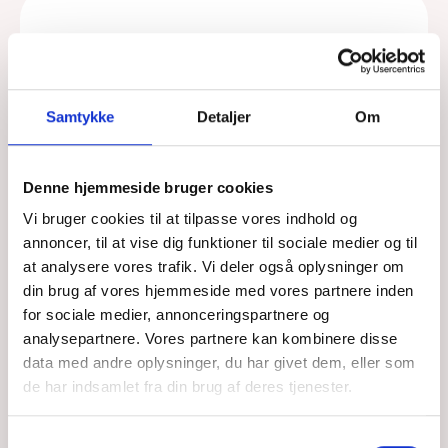
"Det visuelle virker mindre
skræmmende. Har man ikke
en akademisk baggrund,
Samtykke
Detaljer
Om
bliver man ikke mødt med
krav om at læse en hel bog
Denne hjemmeside bruger cookies
eller en videnskabelig artikel.
Vi bruger cookies til at tilpasse vores indhold og
annoncer, til at vise dig funktioner til sociale medier og til
Selv blandt professionelle –
at analysere vores trafik. Vi deler også oplysninger om
som socialrådgivere og
din brug af vores hjemmeside med vores partnere inden
for sociale medier, annonceringspartnere og
lovgivere – er det de
analysepartnere. Vores partnere kan kombinere disse
færreste, der læser
data med andre oplysninger, du har givet dem, eller som
de har indsamlet fra din brug af deres tjenester.
forskningspublikationer.”
Samtykkevalg