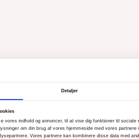
Detaljer
ggerne i Molenbeek havde ingen trang til at tale med verdenspressen 
rangrebene i Paris og Bruxelles i 2015 og 2016. Men de ville gerne teg
ookies
 ville gerne fortælle imens. (tegning: Judith Vanistendael)
se vores indhold og annoncer, til at vise dig funktioner til sociale
oplysninger om din brug af vores hjemmeside med vores partnere i
ysepartnere. Vores partnere kan kombinere disse data med andr