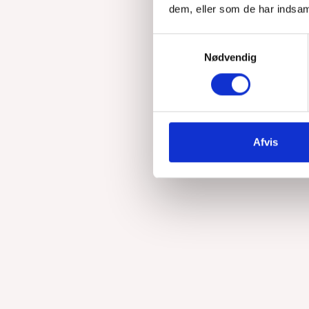
dem, eller som de har indsaml
Først kom terroristerne
Samtykkevalg
Nødvendig
Afvis